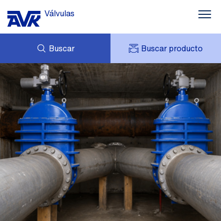
Válvulas
Buscar
Buscar producto
CONSULTAS
NOTICIAS
MI AVK
DESCARGAS
AVK HOLDING (GROUP)
CASOS DE ÉXITO
TARIFA DE PRECIOS
CONTACTO
PRESTO