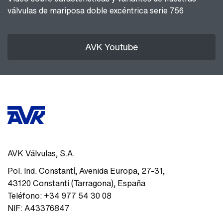
válvulas de mariposa doble excéntrica serie 756
AVK Youtube
AVK Válvulas, S.A.
Pol. Ind. Constantí, Avenida Europa, 27-31
,
43120
Constantí (Tarragona)
,
España
Teléfono:
+34 977 54 30 08
NIF:
A43376847