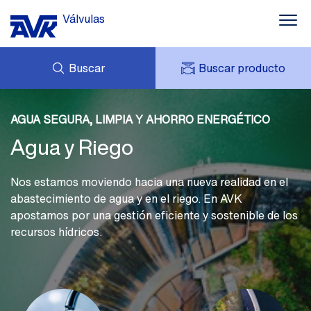
Válvulas
Buscar
Buscar producto
Agua y Riego
CONSULTAS
Aguas residuales
NOTICIAS
AGUA SEGURA, LIMPIA Y AHORRO ENERGÉTICO
MI AVK
DESCARGAS
Agua y Riego
AVK HOLDING (GROUP)
Contra incendios
CASOS DE ÉXITO
TARIFA DE PRECIOS
CONTACTO
Gas
Nos estamos moviendo hacia una nueva realidad en el
PRESTO
abastecimiento de agua y en el riego. En AVK
Más información y soluciones
apostamos por una gestión eficiente y sostenible de los
recursos hídricos.