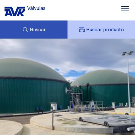
Válvulas
Buscar
Buscar producto
CONSULTAS
NOTICIAS
MI AVK
DESCARGAS
AVK HOLDING (GROUP)
CASOS DE ÉXITO
TARIFA DE PRECIOS
CONTACTO
PRESTO