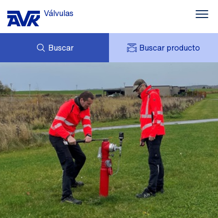
Válvulas
Buscar
Buscar producto
CONSULTAS
NOTICIAS
MI AVK
DESCARGAS
AVK HOLDING (GROUP)
CASOS DE ÉXITO
TARIFA DE PRECIOS
CONTACTO
PRESTO